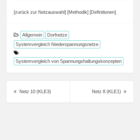
[zurück zur Netzauswahl]
[Methodik]
[Definitionen]
Allgemein
Dorfnetze
Systemvergleich Niederspannungsnetze
Systemvergleich von Spannungshaltungskonzepten
Post
navigation
Previous
Next
Netz 10 (KLE3)
Netz 8 (KLE1)
post:
Post: