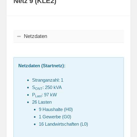
Netz 9 (KLE2)
Netzdaten
Netzdaten (Startnetz):
Stranganzahl: 1
S
: 250 kVA
ONT
P
: 97 kW
Last
26 Lasten
9 Haushalte (H0)
1 Gewerbe (G0)
16 Landwirtschaften (L0)