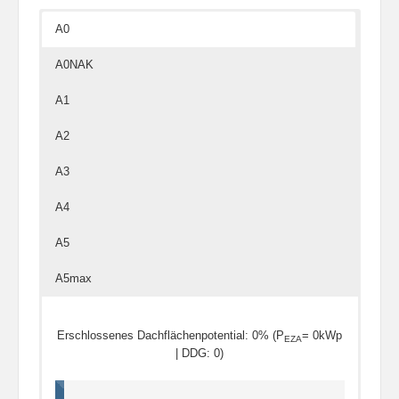
A0
A0NAK
A1
A2
A3
A4
A5
A5max
Erschlossenes Dachflächenpotential: 0% (P
= 0kWp
EZA
| DDG: 0)