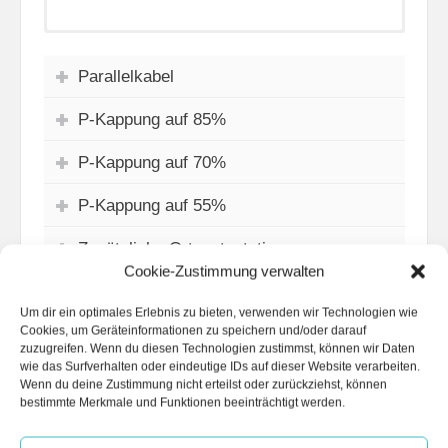
Erschlossenes Dachflächenpotential: 100% (P
Erschlossenes Dachflächenpotential: 100% (P
Erschlossenes Dachflächenpotential: 27% (P
Erschlossenes Dachflächenpotential: 42% (P
Erschlossenes Dachflächenpotential: 81% (P
Erschlossenes Dachflächenpotential: 7% (P
Erschlossenes Dachflächenpotential: 7% (P
=
=
=
=
=
=
=
EZA
EZA
EZA
EZA
EZA
EZA
EZA
Parallelkabel
160kWp | DDG: 1,703)
250kWp | DDG: 2,660)
480kWp | DDG: 5,108)
590kWp | DDG: 6,279)
590kWp | DDG: 6,279)
40kWp | DDG: 0,426)
40kWp | DDG: 0,426)
P-Kappung auf 85%
P-Kappung auf 70%
P-Kappung auf 55%
Zusätzliche Ortsnetzstation
Cookie-Zustimmung verwalten
Q-Regelung
Um dir ein optimales Erlebnis zu bieten, verwenden wir Technologien wie
Cookies, um Geräteinformationen zu speichern und/oder darauf
Längsregler
zuzugreifen. Wenn du diesen Technologien zustimmst, können wir Daten
wie das Surfverhalten oder eindeutige IDs auf dieser Website verarbeiten.
Wenn du deine Zustimmung nicht erteilst oder zurückziehst, können
bestimmte Merkmale und Funktionen beeinträchtigt werden.
Zubau vom Stranganfang