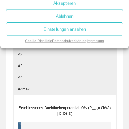
Akzeptieren
Regelbarer Ortsnetztransformator
Ablehnen
A0
Einstellungen ansehen
A0NAK
Cookie-Richtlinie
Datenschutzerklärung
Impressum
A1
A2
A3
A4
A4max
Erschlossenes Dachflächenpotential: 0% (P
= 0kWp
EZA
| DDG: 0)