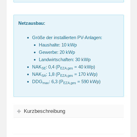
Netzausbau:
Größe der installierten PV-Anlagen:
Haushalte: 10 kWp
Gewerbe: 20 kWp
Landwirtschaften: 30 kWp
NAK
: 0,4 (P
= 40 kWp)
SE
EZA,ges
NAK
: 1,8 (P
= 170 kWp)
SA
EZA,ges
DDG
: 6,3 (P
= 590 kWp)
max
EZA,ges
Kurzbeschreibung