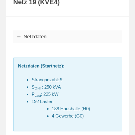
Netz 19 (KVE4)
Netzdaten
Netzdaten (Startnetz):
Stranganzahl: 9
S
: 250 kVA
ONT
P
: 225 kW
Last
192 Lasten
188 Haushalte (H0)
4 Gewerbe (G0)