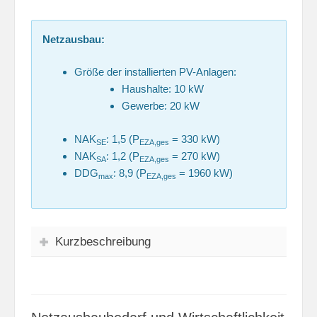
Netzausbau:
Größe der installierten PV-Anlagen:
Haushalte: 10 kW
Gewerbe: 20 kW
NAK
: 1,5 (P
= 330 kW)
SE
EZA,ges
NAK
: 1,2 (P
= 270 kW)
SA
EZA,ges
DDG
: 8,9 (P
= 1960 kW)
max
EZA,ges
Kurzbeschreibung