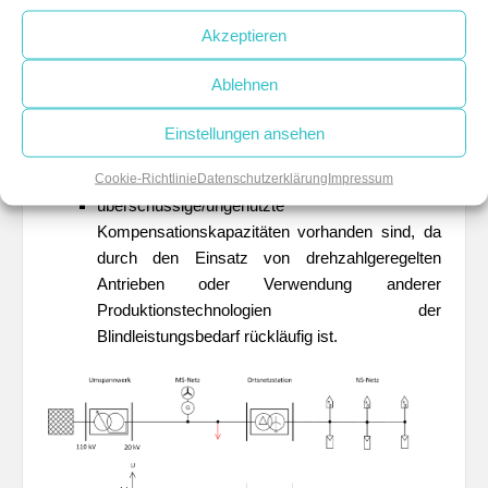
oftmals zudem den Vorteil, dass
Akzeptieren
bestehende Kompensationsanlagen vorhanden
Ablehnen
sind und erweitert werden können, wobei eine
Erweiterung oftmals aufgrund fehlender
Einstellungen ansehen
baulicher Maßnahmen kostengünstig möglich
ist.
Cookie-Richtlinie
Datenschutzerklärung
Impressum
überschüssige/ungenutzte
Kompensationskapazitäten vorhanden sind, da
durch den Einsatz von drehzahlgeregelten
Antrieben oder Verwendung anderer
Produktionstechnologien der
Blindleistungsbedarf rückläufig ist.