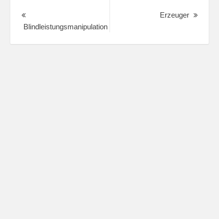
Post
navigation
Next
Erzeuger
Post:
Blindleistungsmanipulation
Previous
post: