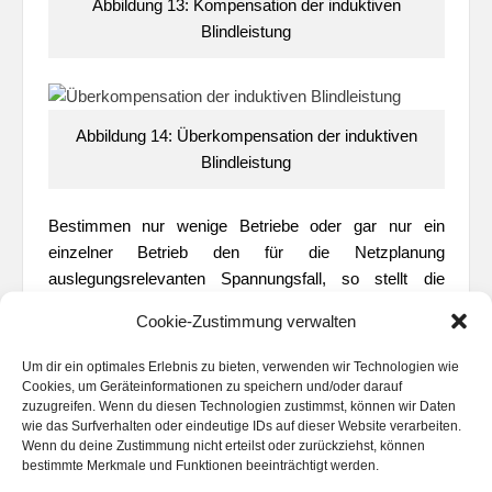
Abbildung 13: Kompensation der induktiven
Blindleistung
Abbildung 14: Überkompensation der induktiven
Blindleistung
Bestimmen nur wenige Betriebe oder gar nur ein
einzelner Betrieb den für die Netzplanung
auslegungsrelevanten Spannungsfall, so stellt die
Steigerung des Kompensationsgrades an diesen
Cookie-Zustimmung verwalten
Betrieben eine kostengünstige Möglichkeit dar,
Reserven im Spannungsband zu erschließen (siehe
Um dir ein optimales Erlebnis zu bieten, verwenden wir Technologien wie
Abbildung 15
). Zusätzliche EZA können dann
Cookies, um Geräteinformationen zu speichern und/oder darauf
zuzugreifen. Wenn du diesen Technologien zustimmst, können wir Daten
angeschlossen werden, wenn infolge des entstehenden
wie das Surfverhalten oder eindeutige IDs auf dieser Website verarbeiten.
Spannungsbandgewinnes der Sollwert am UW
Wenn du deine Zustimmung nicht erteilst oder zurückziehst, können
entsprechend abgesenkt wird. Um die zusätzliche
bestimmte Merkmale und Funktionen beeinträchtigt werden.
Kompensationsleistung aufzubringen, bieten Betriebe