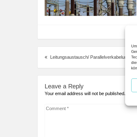
Um 
Post
Ger
Pre
Leitungsaustausch/ Parallelverkabelung
navigation
Tec
die
post
kön
Leave a Reply
Your email address will not be published. Req
Comment
*